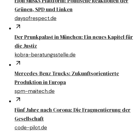
Elon Musks Plattform: Politische Reaktionen der
Grünen, SPD und Linken
daysofrespect.de
Der Prunkpalast in München: Ein neues Kapitel für
die Justiz
kobra-beratungsstelle.de
Mercedes-Benz Trucks: Zukunftsorientierte
Produktion in Europa
spm-maitech.de
Fünf Jahre nach Corona: Die Fragmentierung der
Gesellschaft
code-pilot.de