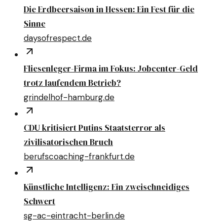
Die Erdbeersaison in Hessen: Ein Fest für die
Sinne
daysofrespect.de
Fliesenleger-Firma im Fokus: Jobcenter-Geld
trotz laufendem Betrieb?
grindelhof-hamburg.de
CDU kritisiert Putins Staatsterror als
zivilisatorischen Bruch
berufscoaching-frankfurt.de
Künstliche Intelligenz: Ein zweischneidiges
Schwert
sg-ac-eintracht-berlin.de