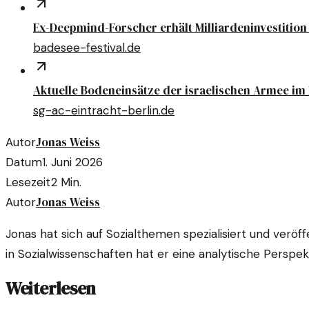
Ex-Deepmind-Forscher erhält Milliardeninvestition 
badesee-festival.de
Aktuelle Bodeneinsätze der israelischen Armee im
sg-ac-eintracht-berlin.de
Jonas Weiss
Autor
Datum
1. Juni 2026
Lesezeit
2
Min.
Jonas Weiss
Autor
Jonas hat sich auf Sozialthemen spezialisiert und veröf
in Sozialwissenschaften hat er eine analytische Perspek
Weiterlesen