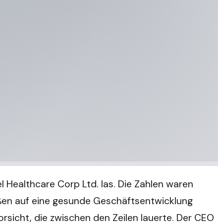
el Healthcare Corp Ltd. las. Die Zahlen waren
eßen auf eine gesunde Geschäftsentwicklung
rsicht, die zwischen den Zeilen lauerte. Der CEO