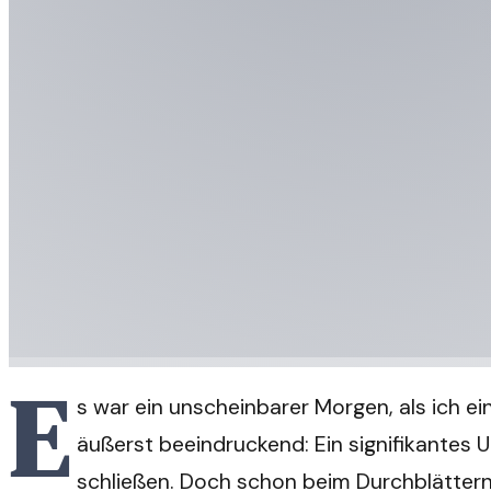
E
s war ein unscheinbarer Morgen, als ich ei
äußerst beeindruckend: Ein signifikantes
schließen. Doch schon beim Durchblättern 