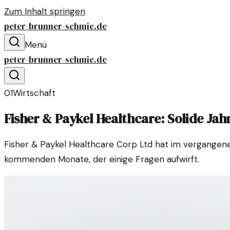
Zum Inhalt springen
peter-brunner-schmie.de
Menü
peter-brunner-schmie.de
01
Wirtschaft
Fisher & Paykel Healthcare: Solide Jah
Fisher & Paykel Healthcare Corp Ltd hat im vergangen
kommenden Monate, der einige Fragen aufwirft.