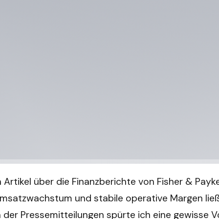
n Artikel über die Finanzberichte von Fisher & Payk
 Umsatzwachstum und stabile operative Margen li
der Pressemitteilungen spürte ich eine gewisse Vo