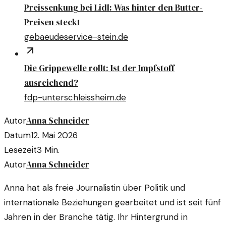
Preissenkung bei Lidl: Was hinter den Butter-
Preisen steckt
gebaeudeservice-stein.de
Die Grippewelle rollt: Ist der Impfstoff
ausreichend?
fdp-unterschleissheim.de
Anna Schneider
Autor
Datum
12. Mai 2026
Lesezeit
3
Min.
Anna Schneider
Autor
Anna hat als freie Journalistin über Politik und
internationale Beziehungen gearbeitet und ist seit fünf
Jahren in der Branche tätig. Ihr Hintergrund in