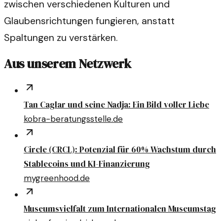
zwischen verschiedenen Kulturen und
Glaubensrichtungen fungieren, anstatt
Spaltungen zu verstärken.
Aus unserem Netzwerk
Tan Caglar und seine Nadja: Ein Bild voller Liebe
kobra-beratungsstelle.de
Circle (CRCL): Potenzial für 60% Wachstum durch
Stablecoins und KI-Finanzierung
mygreenhood.de
Museumsvielfalt zum Internationalen Museumstag