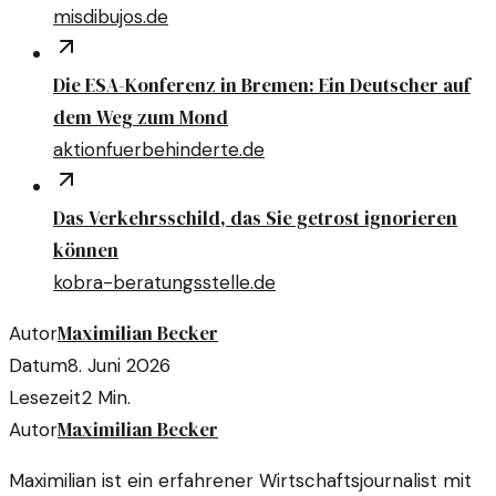
misdibujos.de
Die ESA-Konferenz in Bremen: Ein Deutscher auf
dem Weg zum Mond
aktionfuerbehinderte.de
Das Verkehrsschild, das Sie getrost ignorieren
können
kobra-beratungsstelle.de
Maximilian Becker
Autor
Datum
8. Juni 2026
Lesezeit
2
Min.
Maximilian Becker
Autor
Maximilian ist ein erfahrener Wirtschaftsjournalist mit