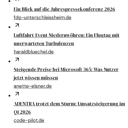
Ein Blick auf die Jahrespressekonferenz 2026
fdp-unterschleissheim.de
Luftfahrt-Event Niedernwöhren: Ein Flugtag mit
unerwarteten Turbulenzen
haraldbluechel.de
Steigende Preise bei Microsoft 365: Was Nutzer
jetzt wissen müssen
anette-elsner.de
ADENTRA trotzt dem Sturm: Umsatzsteigerung im
Q1 2026
code-pilot.de