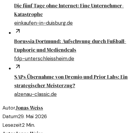
Die fünf Tage ohne Internet: Eine Unternehmer-
Katastrophe
einkaufen-in-duisburg.de
Borussia Dortmund: Aufschwung durch Fußball-
Euphorie und Mediendeals
fdp-unterschleissheim.de
SAPs Übernahme von Dremio und Prior Labs: Ein
strategischer Meisterzug?
alzenau-classic.de
Jonas Weiss
Autor
Datum
29. Mai 2026
Lesezeit
2
Min.