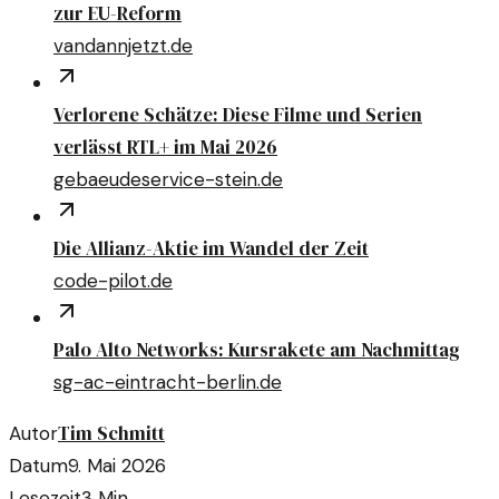
zur EU-Reform
vandannjetzt.de
Verlorene Schätze: Diese Filme und Serien
verlässt RTL+ im Mai 2026
gebaeudeservice-stein.de
Die Allianz-Aktie im Wandel der Zeit
code-pilot.de
Palo Alto Networks: Kursrakete am Nachmittag
sg-ac-eintracht-berlin.de
Tim Schmitt
Autor
Datum
9. Mai 2026
Lesezeit
3
Min.