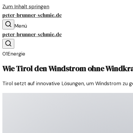
Zum Inhalt springen
peter-brunner-schmie.de
Menü
peter-brunner-schmie.de
01
Energie
Wie Tirol den Windstrom ohne Windkra
Tirol setzt auf innovative Lösungen, um Windstrom zu ge