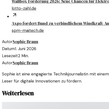
Wallbox-Förderung 2026: Neue Chancen für Elektr
lotto-zahl.de
Axpo fordert Bund zu verbindlichem Windkraft-Au
spm-maitech.de
Sophie Braun
Autor
Datum
1. Juni 2026
Lesezeit
2
Min.
Sophie Braun
Autor
Sophie ist eine engagierte Technikjournalistin mit ein
Leser für digitale Innovationen zu fördern.
Weiterlesen