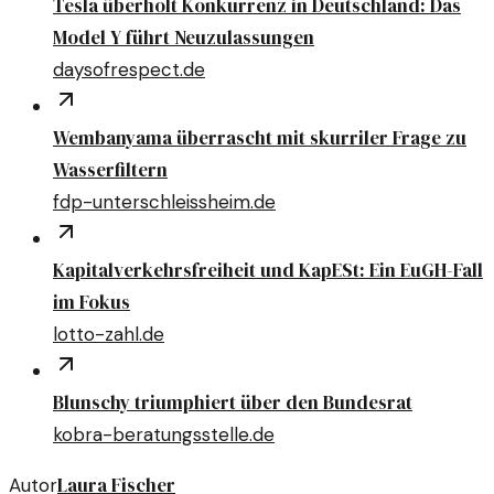
Tesla überholt Konkurrenz in Deutschland: Das
Model Y führt Neuzulassungen
daysofrespect.de
Wembanyama überrascht mit skurriler Frage zu
Wasserfiltern
fdp-unterschleissheim.de
Kapitalverkehrsfreiheit und KapESt: Ein EuGH-Fall
im Fokus
lotto-zahl.de
Blunschy triumphiert über den Bundesrat
kobra-beratungsstelle.de
Laura Fischer
Autor